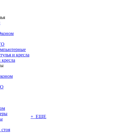
я
Эконом
VO
компьютерные
тулья и кресла
 кресла
Эконом
VO
том
меры
+ ЕЩЕ
лы
 стоя