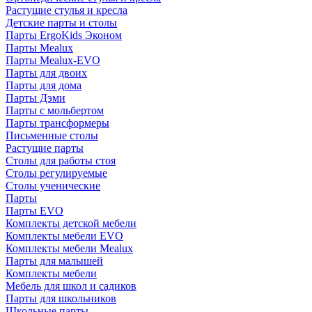
Растущие стулья и кресла
Детские парты и столы
Парты ErgoKids Эконом
Парты Mealux
Парты Mealux-EVO
Парты для двоих
Парты для дома
Парты Дэми
Парты с мольбертом
Парты трансформеры
Письменные столы
Растущие парты
Столы для работы стоя
Столы регулируемые
Столы ученические
Парты
Парты EVO
Комплекты детской мебели
Комплекты мебели EVO
Комплекты мебели Mealux
Парты для малышей
Комплекты мебели
Мебель для школ и садиков
Парты для школьников
Школьные парты