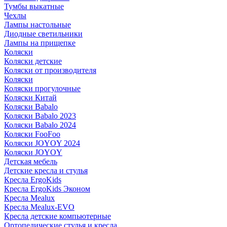
Тумбы выкатные
Чехлы
Лампы настольные
Диодные светильники
Лампы на прищепке
Коляски
Коляски детские
Коляски от производителя
Коляски
Коляски прогулочные
Коляски Китай
Коляски Babalo
Коляски Babalo 2023
Коляски Babalo 2024
Коляски FooFoo
Коляски JOYOY 2024
Коляски JOYOY
Детская мебель
Детские кресла и стулья
Кресла ErgoKids
Кресла ErgoKids Эконом
Кресла Mealux
Кресла Mealux-EVO
Кресла детские компьютерные
Ортопедические стулья и кресла