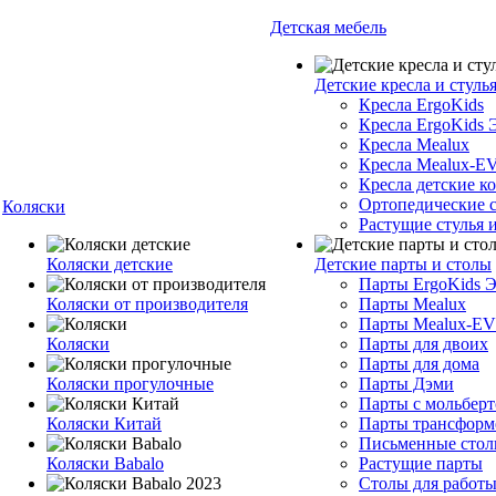
Детская мебель
Детские кресла и стуль
Кресла ErgoKids
Кресла ErgoKids 
Кресла Mealux
Кресла Mealux-E
Кресла детские 
Ортопедические с
Коляски
Растущие стулья и
Коляски детские
Детские парты и столы
Парты ErgoKids 
Коляски от производителя
Парты Mealux
Парты Mealux-E
Коляски
Парты для двоих
Парты для дома
Коляски прогулочные
Парты Дэми
Парты с мольбер
Коляски Китай
Парты трансфор
Письменные сто
Коляски Babalo
Растущие парты
Столы для работы