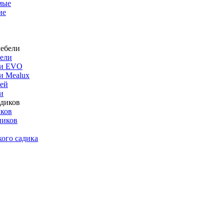
мые
ие
бели
ли EVO
и Mealux
ей
и
иков
ников
кого садика