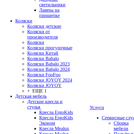
светильники
Лампы на
прищепке
Коляски
Коляски детские
Коляски от
производителя
Коляски
Коляски прогулочные
Коляски Китай
Коляски Babalo
Коляски Babalo 2023
Коляски Babalo 2024
Коляски FooFoo
Коляски JOYOY 2024
Коляски JOYOY
+ ЕЩЕ 1
Детская мебель
Детские кресла и
стулья
Услуги
Кресла ErgoKids
Кресла ErgoKids
Сервисные сл
Эконом
Сборка
Кресла Mealux
мебели
Кресла Mealux-
Подъём и