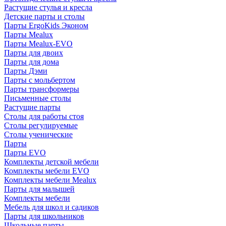
Растущие стулья и кресла
Детские парты и столы
Парты ErgoKids Эконом
Парты Mealux
Парты Mealux-EVO
Парты для двоих
Парты для дома
Парты Дэми
Парты с мольбертом
Парты трансформеры
Письменные столы
Растущие парты
Столы для работы стоя
Столы регулируемые
Столы ученические
Парты
Парты EVO
Комплекты детской мебели
Комплекты мебели EVO
Комплекты мебели Mealux
Парты для малышей
Комплекты мебели
Мебель для школ и садиков
Парты для школьников
Школьные парты