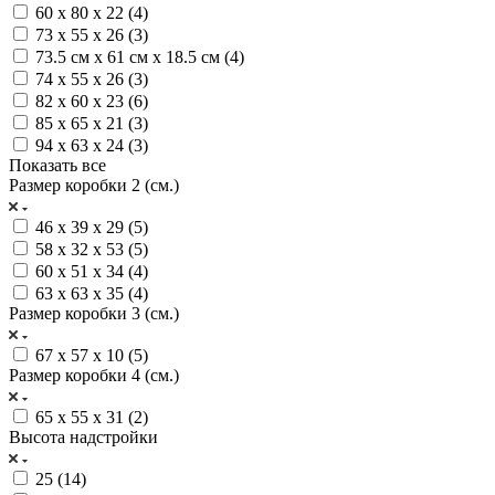
60 х 80 х 22 (
4
)
73 х 55 х 26 (
3
)
73.5 см х 61 см х 18.5 см (
4
)
74 х 55 х 26 (
3
)
82 х 60 х 23 (
6
)
85 x 65 x 21 (
3
)
94 х 63 х 24 (
3
)
Показать все
Размер коробки 2 (см.)
46 х 39 х 29 (
5
)
58 x 32 x 53 (
5
)
60 х 51 х 34 (
4
)
63 х 63 х 35 (
4
)
Размер коробки 3 (см.)
67 х 57 х 10 (
5
)
Размер коробки 4 (см.)
65 х 55 х 31 (
2
)
Высота надстройки
25 (
14
)