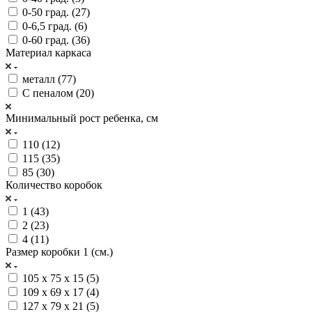
0-50 град. (
27
)
0-6,5 град. (
6
)
0-60 град. (
36
)
Материал каркаса
металл (
77
)
С пеналом (
20
)
Минимальный рост ребенка, см
110 (
12
)
115 (
35
)
85 (
30
)
Количество коробок
1 (
43
)
2 (
23
)
4 (
11
)
Размер коробки 1 (см.)
105 х 75 х 15 (
5
)
109 х 69 х 17 (
4
)
127 х 79 х 21 (
5
)