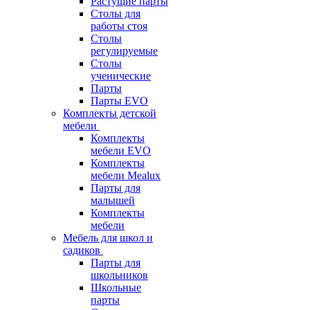
Растущие парты
Столы для
работы стоя
Столы
регулируемые
Столы
ученические
Парты
Парты EVO
Комплекты детской
мебели
Комплекты
мебели EVO
Комплекты
мебели Mealux
Парты для
малышей
Комплекты
мебели
Мебель для школ и
садиков
Парты для
школьников
Школьные
парты