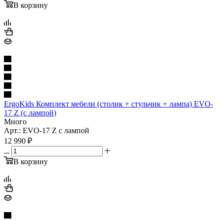
В корзину
ErgoKids Комплект мебели (столик + стульчик + лампа) EVO-
17 Z (с лампой)
Много
Арт.: EVO-17 Z с лампой
12 990
₽
В корзину