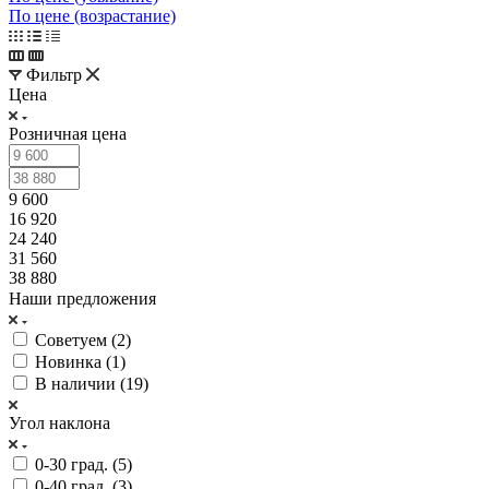
По цене (возрастание)
Фильтр
Цена
Розничная цена
9 600
16 920
24 240
31 560
38 880
Наши предложения
Советуем (
2
)
Новинка (
1
)
В наличии (
19
)
Угол наклона
0-30 град. (
5
)
0-40 град. (
3
)