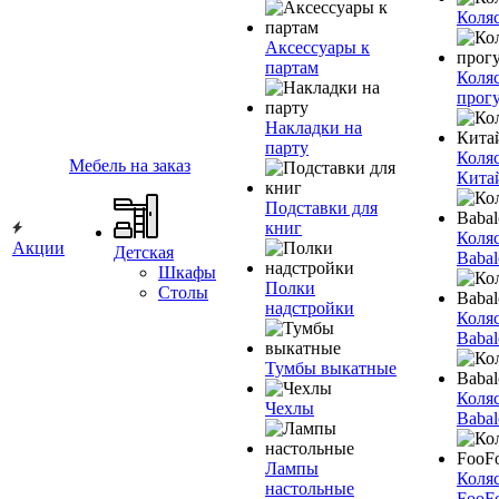
Коля
Аксессуары к
партам
Коля
прог
Накладки на
парту
Коля
Мебель на заказ
Кита
Подставки для
книг
Коля
Акции
Детская
Babal
Шкафы
Полки
Столы
надстройки
Коля
Babal
Тумбы выкатные
Коля
Чехлы
Babal
Лампы
Коля
настольные
FooF