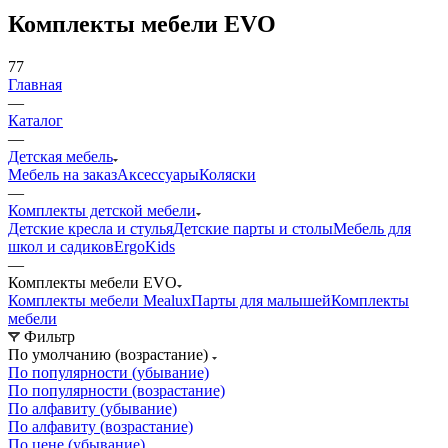
Комплекты мебели EVO
77
Главная
—
Каталог
—
Детская мебель
Мебель на заказ
Аксессуары
Коляски
—
Комплекты детской мебели
Детские кресла и стулья
Детские парты и столы
Мебель для
школ и садиков
ErgoKids
—
Комплекты мебели EVO
Комплекты мебели Mealux
Парты для малышей
Комплекты
мебели
Фильтр
По умолчанию (возрастание)
По популярности (убывание)
По популярности (возрастание)
По алфавиту (убывание)
По алфавиту (возрастание)
По цене (убывание)