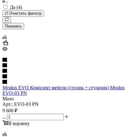
Да (
4
)
Очистить фильтр
Показать
Mealux EVO Комплект мебели (столик + стульчик) Mealux
EVO-03 PN
Мало
Арт.: EVO-03 PN
9 600
₽
В корзину