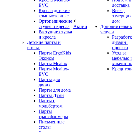
EVO
доставка
Кресла детские
Выезд
компьютерные
замерщик
Ортопедические
дом
стулья и кресла
Акции
Дополнительн
Растущие стулья
услуги
и кресла
Разработк
Детские парты и
дизайн-
столы
проекта
Парты ErgoKids
Уход за
Эконом
мебелью 
Парты Mealux
химчистк
Парты Mealux-
Кредитов
EVO
Парты для
двоих
Парты для дома
Парты Дэми
Парты с
мольбертом
Парты
трансформеры
Письменные
столы