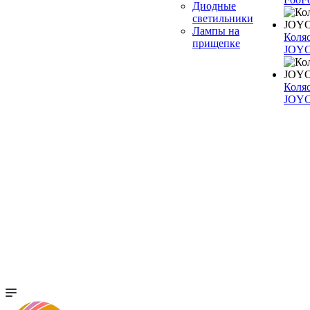
Диодные
светильники
Лампы на
Коля
прищепке
JOYO
Коля
JOY