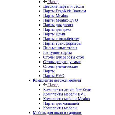
Назад
Детские парты и столы
Парты ErgoKids Эконом
Парты Mealux
Парты Mealux-EVO
Парты для двоих
Парты для дома
Парты Дэми
Парты с мольбертом
Парты трансформеры
Письменные столы
Растущие парты
Столы для работы стоя
Столы регулируемые
Столы ученические
Парты
Парты EVO
Комплекты детской мебели
Назад
Комплекты детской мебели
Комплекты мебели EVO
Комплекты мебели Mealux
Парты для малышей
Комплекты мебели
Мебель для школ и садиков