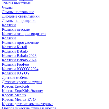
Тумбы выкатные
Чехлы
Лампы настольные
Диодные светильники
Лампы на прищепке
Коляски
Коляски детские
Коляски от производителя
Коляски
Коляски прогулочные
Коляски Китай
Коляски Babalo
Коляски Babalo 2023
Коляски Babalo 2024
Коляски FooFoo
Коляски JOYOY 2024
Коляски JOYOY
Детская мебель
Детские кресла и стулья
Кресла ErgoKids
Кресла ErgoKids Эконом
Кресла Mealux
Кресла Mealux-EVO
Кресла детские компьютерные
Ортопедические стулья и кресла