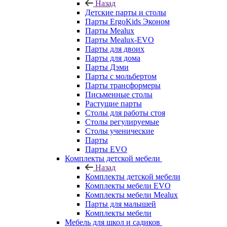
Назад
Детские парты и столы
Парты ErgoKids Эконом
Парты Mealux
Парты Mealux-EVO
Парты для двоих
Парты для дома
Парты Дэми
Парты с мольбертом
Парты трансформеры
Письменные столы
Растущие парты
Столы для работы стоя
Столы регулируемые
Столы ученические
Парты
Парты EVO
Комплекты детской мебели
Назад
Комплекты детской мебели
Комплекты мебели EVO
Комплекты мебели Mealux
Парты для малышей
Комплекты мебели
Мебель для школ и садиков