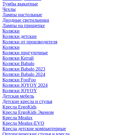
Тумбы выкатные
Чехлы
Лампы настольные
Диодные светильники
Лампы на прищепке
Коляски
Коляски детские
Коляски от производителя
Коляски
Коляски прогулочные
Коляски Китай
Коляски Babalo
Коляски Babalo 2023
Коляски Babalo 2024
Коляски FooFoo
Коляски JOYOY 2024
Коляски JOYOY
Детская мебель
Детские кресла и стулья
Кресла ErgoKids
Кресла ErgoKids Эконом
Кресла Mealux
Кресла Mealux-EVO
Кресла детские компьютерные
Ортопедические стулья и кресла