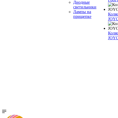
Диодные
светильники
Лампы на
Коля
прищепке
JOYO
Коля
JOY