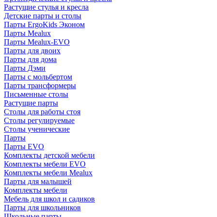
Растущие стулья и кресла
Детские парты и столы
Парты ErgoKids Эконом
Парты Mealux
Парты Mealux-EVO
Парты для двоих
Парты для дома
Парты Дэми
Парты с мольбертом
Парты трансформеры
Письменные столы
Растущие парты
Столы для работы стоя
Столы регулируемые
Столы ученические
Парты
Парты EVO
Комплекты детской мебели
Комплекты мебели EVO
Комплекты мебели Mealux
Парты для малышей
Комплекты мебели
Мебель для школ и садиков
Парты для школьников
Школьные парты