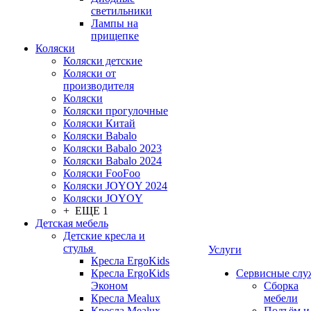
светильники
Лампы на
прищепке
Коляски
Коляски детские
Коляски от
производителя
Коляски
Коляски прогулочные
Коляски Китай
Коляски Babalo
Коляски Babalo 2023
Коляски Babalo 2024
Коляски FooFoo
Коляски JOYOY 2024
Коляски JOYOY
+ ЕЩЕ 1
Детская мебель
Детские кресла и
стулья
Услуги
Кресла ErgoKids
Кресла ErgoKids
Сервисные сл
Эконом
Сборка
Кресла Mealux
мебели
Кресла Mealux-
Подъём и