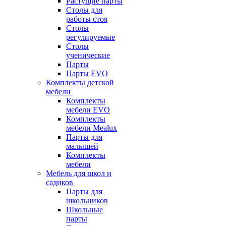
Растущие парты
Столы для
работы стоя
Столы
регулируемые
Столы
ученические
Парты
Парты EVO
Комплекты детской
мебели
Комплекты
мебели EVO
Комплекты
мебели Mealux
Парты для
малышей
Комплекты
мебели
Мебель для школ и
садиков
Парты для
школьников
Школьные
парты