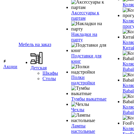
Коля
Аксессуары к
партам
Коля
прог
Накладки на
парту
Коля
Мебель на заказ
Кита
Подставки для
книг
Коля
Акции
Детская
Babal
Шкафы
Полки
Столы
надстройки
Коля
Babal
Тумбы выкатные
Коля
Чехлы
Babal
Лампы
Коля
настольные
FooF