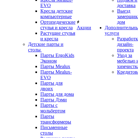
EVO
доставка
Кресла детские
Выезд
компьютерные
замерщик
Ортопедические
дом
стулья и кресла
Акции
Дополнительн
Растущие стулья
услуги
и кресла
Разработк
Детские парты и
дизайн-
столы
проекта
Парты ErgoKids
Уход за
Эконом
мебелью 
Парты Mealux
химчистк
Парты Mealux-
Кредитов
EVO
Парты для
двоих
Парты для дома
Парты Дэми
Парты с
мольбертом
Парты
трансформеры
Письменные
столы