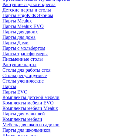
Растущие стулья и кресла
Детские парты и столы
Парты ErgoKids Эконом
Парты Mealux
Парты Mealux-EVO
Парты для двоих
Парты для дома
Парты Дэми
Парты с мольбертом
Парты трансформеры
Письменные столы
Растущие парты
Столы для работы стоя
Столы регулируемые
Столы ученические
Парты
Парты EVO
Комплекты детской мебели
Комплекты мебели EVO
Комплекты мебели Mealux
Парты для малышей
Комплекты мебели
Мебель для школ и садиков
Парты для школьников
Школьные парты