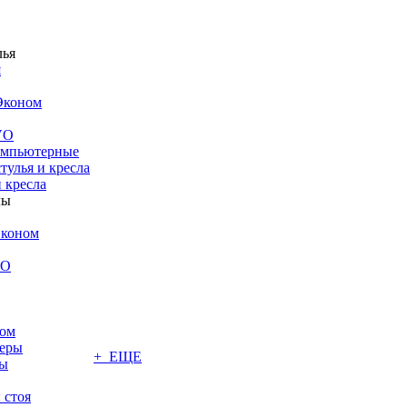
я
Эконом
VO
компьютерные
тулья и кресла
 кресла
Эконом
VO
том
меры
+ ЕЩЕ
лы
 стоя