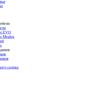
мые
ие
бели
ли EVO
и Mealux
ей
и
иков
ников
кого садика