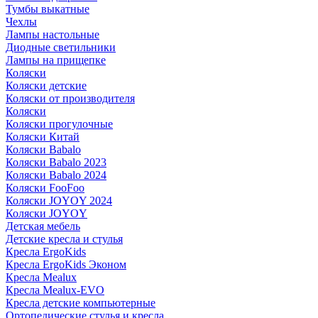
Тумбы выкатные
Чехлы
Лампы настольные
Диодные светильники
Лампы на прищепке
Коляски
Коляски детские
Коляски от производителя
Коляски
Коляски прогулочные
Коляски Китай
Коляски Babalo
Коляски Babalo 2023
Коляски Babalo 2024
Коляски FooFoo
Коляски JOYOY 2024
Коляски JOYOY
Детская мебель
Детские кресла и стулья
Кресла ErgoKids
Кресла ErgoKids Эконом
Кресла Mealux
Кресла Mealux-EVO
Кресла детские компьютерные
Ортопедические стулья и кресла