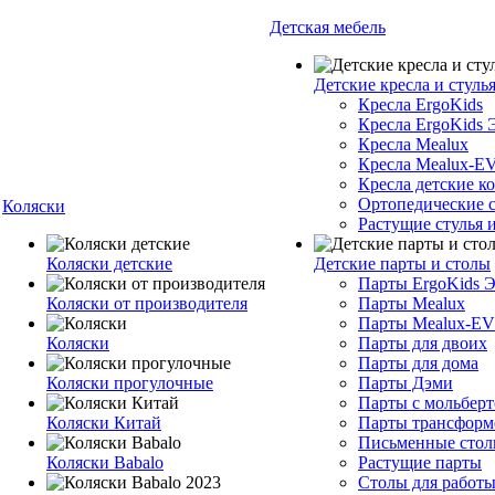
Детская мебель
Детские кресла и стуль
Кресла ErgoKids
Кресла ErgoKids 
Кресла Mealux
Кресла Mealux-E
Кресла детские 
Ортопедические с
Коляски
Растущие стулья и
Коляски детские
Детские парты и столы
Парты ErgoKids 
Коляски от производителя
Парты Mealux
Парты Mealux-E
Коляски
Парты для двоих
Парты для дома
Коляски прогулочные
Парты Дэми
Парты с мольбер
Коляски Китай
Парты трансфор
Письменные сто
Коляски Babalo
Растущие парты
Столы для работы