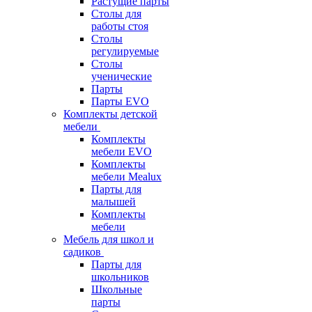
Растущие парты
Столы для
работы стоя
Столы
регулируемые
Столы
ученические
Парты
Парты EVO
Комплекты детской
мебели
Комплекты
мебели EVO
Комплекты
мебели Mealux
Парты для
малышей
Комплекты
мебели
Мебель для школ и
садиков
Парты для
школьников
Школьные
парты