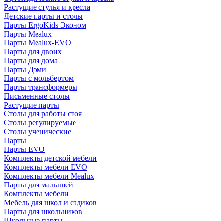
Растущие стулья и кресла
Детские парты и столы
Парты ErgoKids Эконом
Парты Mealux
Парты Mealux-EVO
Парты для двоих
Парты для дома
Парты Дэми
Парты с мольбертом
Парты трансформеры
Письменные столы
Растущие парты
Столы для работы стоя
Столы регулируемые
Столы ученические
Парты
Парты EVO
Комплекты детской мебели
Комплекты мебели EVO
Комплекты мебели Mealux
Парты для малышей
Комплекты мебели
Мебель для школ и садиков
Парты для школьников
Школьные парты