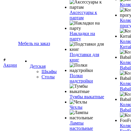
Коля
Аксессуары к
партам
Коля
прог
Накладки на
парту
Коля
Мебель на заказ
Кита
Подставки для
книг
Коля
Акции
Детская
Babal
Шкафы
Полки
Столы
надстройки
Коля
Babal
Тумбы выкатные
Коля
Чехлы
Babal
Лампы
Коля
настольные
FooF