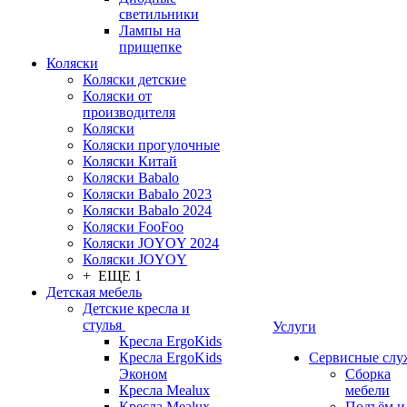
светильники
Лампы на
прищепке
Коляски
Коляски детские
Коляски от
производителя
Коляски
Коляски прогулочные
Коляски Китай
Коляски Babalo
Коляски Babalo 2023
Коляски Babalo 2024
Коляски FooFoo
Коляски JOYOY 2024
Коляски JOYOY
+ ЕЩЕ 1
Детская мебель
Детские кресла и
стулья
Услуги
Кресла ErgoKids
Кресла ErgoKids
Сервисные сл
Эконом
Сборка
Кресла Mealux
мебели
Кресла Mealux-
Подъём и