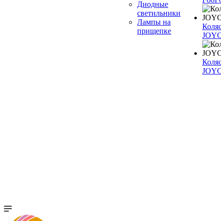
Диодные
светильники
Лампы на
Коля
прищепке
JOYO
Коля
JOY