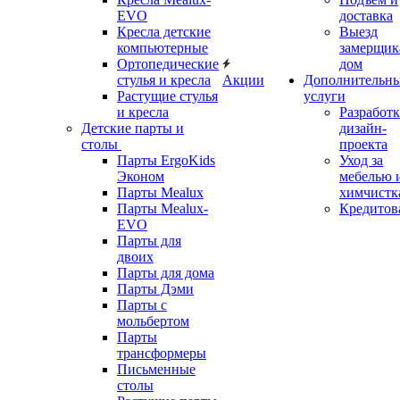
EVO
доставка
Кресла детские
Выезд
компьютерные
замерщик
Ортопедические
дом
стулья и кресла
Акции
Дополнительн
Растущие стулья
услуги
и кресла
Разработк
Детские парты и
дизайн-
столы
проекта
Парты ErgoKids
Уход за
Эконом
мебелью 
Парты Mealux
химчистк
Парты Mealux-
Кредитов
EVO
Парты для
двоих
Парты для дома
Парты Дэми
Парты с
мольбертом
Парты
трансформеры
Письменные
столы