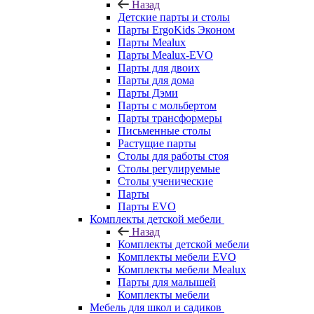
Назад
Детские парты и столы
Парты ErgoKids Эконом
Парты Mealux
Парты Mealux-EVO
Парты для двоих
Парты для дома
Парты Дэми
Парты с мольбертом
Парты трансформеры
Письменные столы
Растущие парты
Столы для работы стоя
Столы регулируемые
Столы ученические
Парты
Парты EVO
Комплекты детской мебели
Назад
Комплекты детской мебели
Комплекты мебели EVO
Комплекты мебели Mealux
Парты для малышей
Комплекты мебели
Мебель для школ и садиков