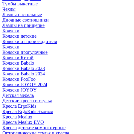
Тумбы выкатные
Чехлы
Лампы настольные
Диодные светильники
Лампы на прищепке
Коляски
Коляски детские
Коляски от производителя
Коляски
Коляски прогулочные
Коляски Китай
Коляски Babalo
Коляски Babalo 2023
Коляски Babalo 2024
Коляски FooFoo
Коляски JOYOY 2024
Коляски JOYOY
Детская мебель
Детские кресла и стулья
Кресла ErgoKids
Кресла ErgoKids Эконом
Кресла Mealux
Кресла Mealux-EVO
Кресла детские компьютерные
Ортопедические стулья и кресла