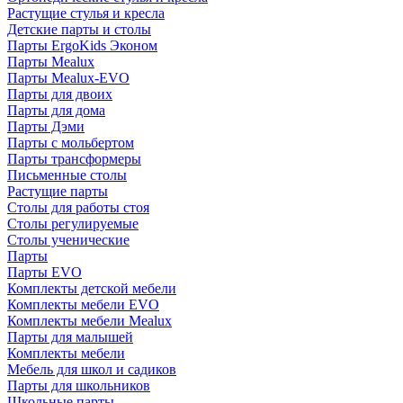
Растущие стулья и кресла
Детские парты и столы
Парты ErgoKids Эконом
Парты Mealux
Парты Mealux-EVO
Парты для двоих
Парты для дома
Парты Дэми
Парты с мольбертом
Парты трансформеры
Письменные столы
Растущие парты
Столы для работы стоя
Столы регулируемые
Столы ученические
Парты
Парты EVO
Комплекты детской мебели
Комплекты мебели EVO
Комплекты мебели Mealux
Парты для малышей
Комплекты мебели
Мебель для школ и садиков
Парты для школьников
Школьные парты