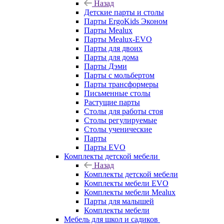
Назад
Детские парты и столы
Парты ErgoKids Эконом
Парты Mealux
Парты Mealux-EVO
Парты для двоих
Парты для дома
Парты Дэми
Парты с мольбертом
Парты трансформеры
Письменные столы
Растущие парты
Столы для работы стоя
Столы регулируемые
Столы ученические
Парты
Парты EVO
Комплекты детской мебели
Назад
Комплекты детской мебели
Комплекты мебели EVO
Комплекты мебели Mealux
Парты для малышей
Комплекты мебели
Мебель для школ и садиков