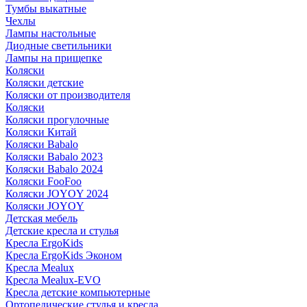
Тумбы выкатные
Чехлы
Лампы настольные
Диодные светильники
Лампы на прищепке
Коляски
Коляски детские
Коляски от производителя
Коляски
Коляски прогулочные
Коляски Китай
Коляски Babalo
Коляски Babalo 2023
Коляски Babalo 2024
Коляски FooFoo
Коляски JOYOY 2024
Коляски JOYOY
Детская мебель
Детские кресла и стулья
Кресла ErgoKids
Кресла ErgoKids Эконом
Кресла Mealux
Кресла Mealux-EVO
Кресла детские компьютерные
Ортопедические стулья и кресла