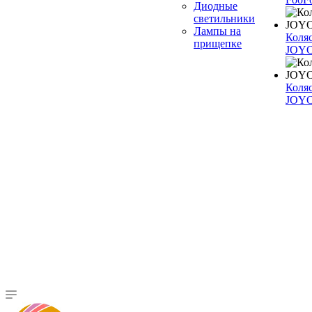
Диодные
светильники
Лампы на
Коля
прищепке
JOYO
Коля
JOY