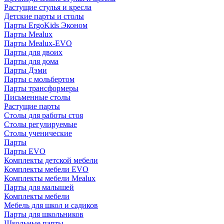
Растущие стулья и кресла
Детские парты и столы
Парты ErgoKids Эконом
Парты Mealux
Парты Mealux-EVO
Парты для двоих
Парты для дома
Парты Дэми
Парты с мольбертом
Парты трансформеры
Письменные столы
Растущие парты
Столы для работы стоя
Столы регулируемые
Столы ученические
Парты
Парты EVO
Комплекты детской мебели
Комплекты мебели EVO
Комплекты мебели Mealux
Парты для малышей
Комплекты мебели
Мебель для школ и садиков
Парты для школьников
Школьные парты