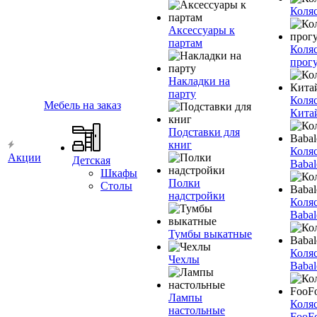
Коля
Аксессуары к
партам
Коля
прог
Накладки на
парту
Коля
Мебель на заказ
Кита
Подставки для
книг
Коля
Акции
Детская
Babal
Шкафы
Полки
Столы
надстройки
Коля
Babal
Тумбы выкатные
Коля
Чехлы
Babal
Лампы
Коля
настольные
FooF