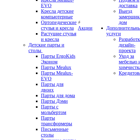
EVO
доставка
Кресла детские
Выезд
компьютерные
замерщик
Ортопедические
дом
стулья и кресла
Акции
Дополнительн
Растущие стулья
услуги
и кресла
Разработк
Детские парты и
дизайн-
столы
проекта
Парты ErgoKids
Уход за
Эконом
мебелью 
Парты Mealux
химчистк
Парты Mealux-
Кредитов
EVO
Парты для
двоих
Парты для дома
Парты Дэми
Парты с
мольбертом
Парты
трансформеры
Письменные
столы