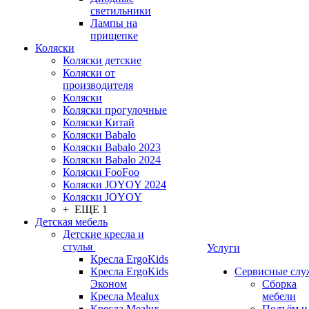
светильники
Лампы на
прищепке
Коляски
Коляски детские
Коляски от
производителя
Коляски
Коляски прогулочные
Коляски Китай
Коляски Babalo
Коляски Babalo 2023
Коляски Babalo 2024
Коляски FooFoo
Коляски JOYOY 2024
Коляски JOYOY
+ ЕЩЕ 1
Детская мебель
Детские кресла и
стулья
Услуги
Кресла ErgoKids
Кресла ErgoKids
Сервисные сл
Эконом
Сборка
Кресла Mealux
мебели
Кресла Mealux-
Подъём и