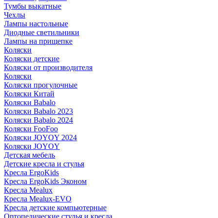
Тумбы выкатные
Чехлы
Лампы настольные
Диодные светильники
Лампы на прищепке
Коляски
Коляски детские
Коляски от производителя
Коляски
Коляски прогулочные
Коляски Китай
Коляски Babalo
Коляски Babalo 2023
Коляски Babalo 2024
Коляски FooFoo
Коляски JOYOY 2024
Коляски JOYOY
Детская мебель
Детские кресла и стулья
Кресла ErgoKids
Кресла ErgoKids Эконом
Кресла Mealux
Кресла Mealux-EVO
Кресла детские компьютерные
Ортопедические стулья и кресла