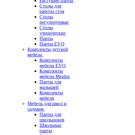
Растущие парты
Столы для
работы стоя
Столы
регулируемые
Столы
ученические
Парты
Парты EVO
Комплекты детской
мебели
Комплекты
мебели EVO
Комплекты
мебели Mealux
Парты для
малышей
Комплекты
мебели
Мебель для школ и
садиков
Парты для
школьников
Школьные
парты