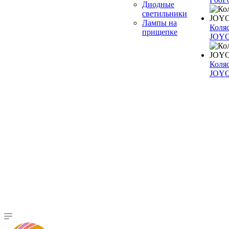
Диодные
светильники
Лампы на
Коля
прищепке
JOYO
Коля
JOY