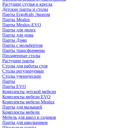
Растущие стулья и кресла
Детские парты и столы
Парты ErgoKids Эконом
Парты Mealux
Парты Mealux-EVO
Парты для двоих
Парты для дома
Парты Дэми
Парты с мольбертом
Парты трансформеры
Письменные столы
Растущие парты
Столы для работы стоя
Столы регулируемые
Столы ученические
Парты
Парты EVO
Комплекты детской мебели
Комплекты мебели EVO
Комплекты мебели Mealux
Парты для малышей
Комплекты мебели
Мебель для школ и садиков
Парты для школьников
Школьные парты