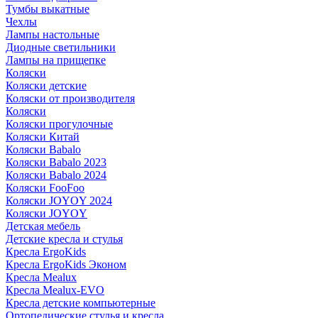
Тумбы выкатные
Чехлы
Лампы настольные
Диодные светильники
Лампы на прищепке
Коляски
Коляски детские
Коляски от производителя
Коляски
Коляски прогулочные
Коляски Китай
Коляски Babalo
Коляски Babalo 2023
Коляски Babalo 2024
Коляски FooFoo
Коляски JOYOY 2024
Коляски JOYOY
Детская мебель
Детские кресла и стулья
Кресла ErgoKids
Кресла ErgoKids Эконом
Кресла Mealux
Кресла Mealux-EVO
Кресла детские компьютерные
Ортопедические стулья и кресла