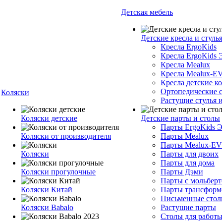
Детская мебель
Детские кресла и стуль
Кресла ErgoKids
Кресла ErgoKids 
Кресла Mealux
Кресла Mealux-E
Кресла детские 
Ортопедические с
Коляски
Растущие стулья и
Коляски детские
Детские парты и столы
Парты ErgoKids 
Коляски от производителя
Парты Mealux
Парты Mealux-E
Коляски
Парты для двоих
Парты для дома
Коляски прогулочные
Парты Дэми
Парты с мольбер
Коляски Китай
Парты трансфор
Письменные сто
Коляски Babalo
Растущие парты
Столы для работы