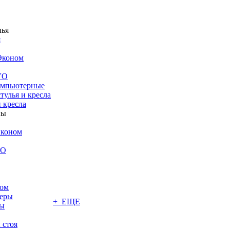
я
Эконом
VO
компьютерные
тулья и кресла
 кресла
Эконом
VO
том
меры
+ ЕЩЕ
лы
 стоя